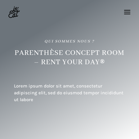
QUI SOMMES NOUS ?
PARENTHÈSE CONCEPT ROOM
®
– RENT YOUR DAY
Lorem ipsum dolor sit amet, consectetur
adipiscing elit, sed do eiusmod tempor incididunt
ut labore